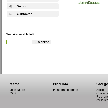
Socios
Contactar
Suscribirse al boletín
Marca
Producto
Catego
John Deere
Picadora de forraje
Socios
CASE
Contacta
Referenc
Aviso le