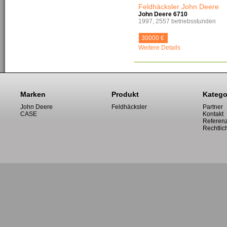
Feldhäcksler John Deere
John Deere 6710
1997, 2557 betriebsstunden
30000 €
Weitere Details
Marken
Produkt
Katego
John Deere
Feldhäcksler
Partner
CASE
Kontakt
Referen
Rechtlic