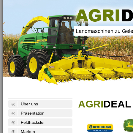
Landmaschinen zu Gele
AGRI
DEAL
Über uns
Präsentation
Feldhäcksler
Marken