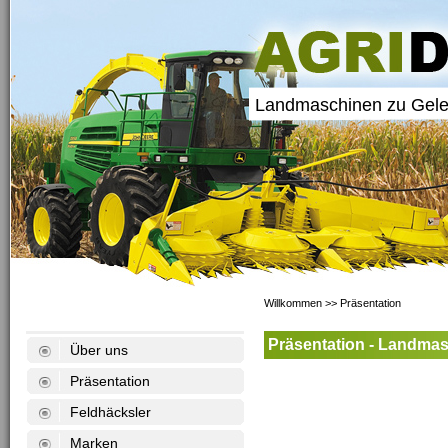
Landmaschinen zu Gele
Willkommen
>>
Präsentation
Präsentation - Landmas
Über uns
Präsentation
Feldhäcksler
Marken