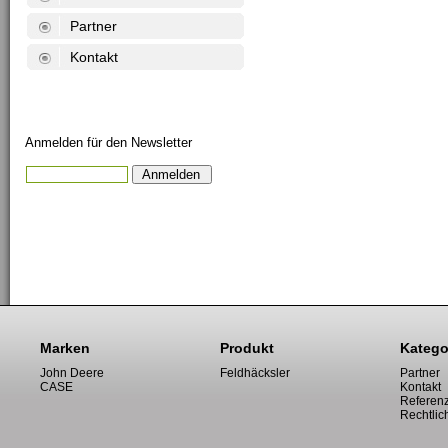
Partner
Kontakt
Anmelden für den Newsletter
Marken
Produkt
Katego
John Deere
Feldhäcksler
Partner
CASE
Kontakt
Referen
Rechtlic