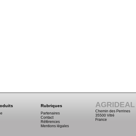
AGRIDEAL
oduits
Rubriques
Chemin des Perrines
se
Partenaires
35500 Vitré
Contact
France
Références
Mentions légales