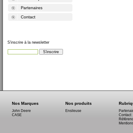
Partenaires
Contact
S'inscrire à la newsletter
Nos Marques
Nos produits
Rubriq
John Deere
Ensileuse
Partenai
CASE
Contact
Référen
Mentions