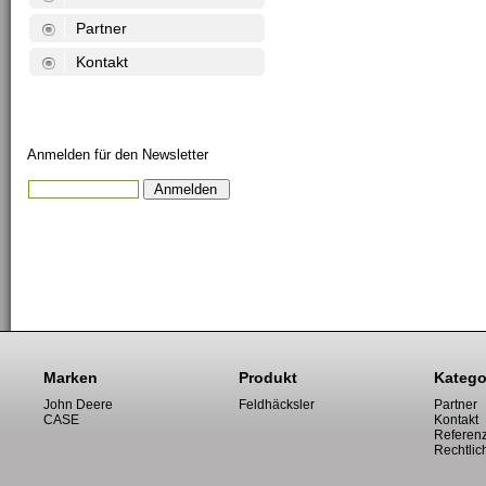
Partner
Kontakt
Anmelden für den Newsletter
Marken
Produkt
Katego
John Deere
Feldhäcksler
Partner
CASE
Kontakt
Referen
Rechtlic