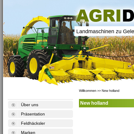
Landmaschinen zu Gele
Willkommen
>>
New holland
New holland
Über uns
Präsentation
Feldhäcksler
Marken